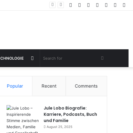
Facebook
Twitter
YouTube
Instagram
Log
Rando
Sid
In
Article
Random
Search
ECHNOLOGIE
Article
for
Popular
Recent
Comments
Jule Lobo Biografie:
Karriere, Podcasts, Buch
und Familie
August 25, 2025