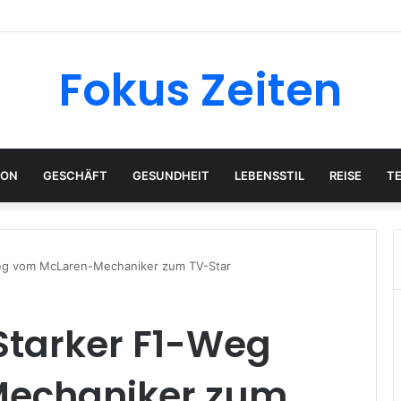
l-Chef mit globalem Einfluss
Fokus Zeiten
ION
GESCHÄFT
GESUNDHEIT
LEBENSSTIL
REISE
T
-Weg vom McLaren-Mechaniker zum TV-Star
 Starker F1-Weg
echaniker zum