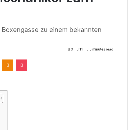
der Boxengasse zu einem bekannten
0
11
5 minutes read
VKontakte
Odnoklassniki
Pocket