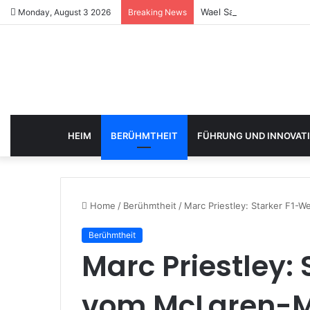
Wael Sawan: Starker Shel
Monday, August 3 2026
Breaking News
HEIM
BERÜHMTHEIT
FÜHRUNG UND INNOVAT
Home
/
Berühmtheit
/
Marc Priestley: Starker F1
Berühmtheit
Marc Priestley:
vom McLaren-M