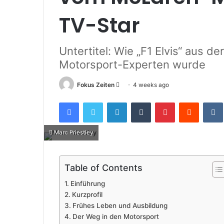
TV-Star
Untertitel: Wie „F1 Elvis“ aus 
Motorsport-Experten wurde
Send
Fokus Zeiten
4 weeks ago
an
Facebook
Twitter
LinkedIn
Tumblr
Pinterest
Reddit
email
Marc Priestley
Table of Contents
Einführung
Kurzprofil
Frühes Leben und Ausbildung
Der Weg in den Motorsport