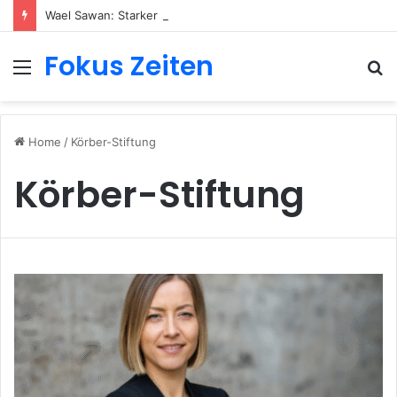
Wael Sawan: Starker Shell-Chef mit globalem Einfluss
Fokus Zeiten
Menu
S
fo
Home
/
Körber-Stiftung
Körber-Stiftung