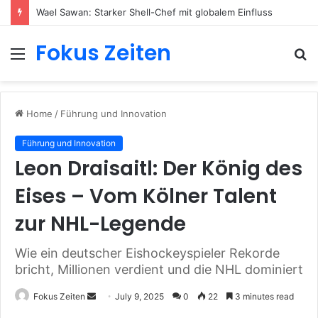
Wael Sawan: Starker Shell-Chef mit globalem Einfluss
Fokus Zeiten
Menu
S
fo
Home
/
Führung und Innovation
Führung und Innovation
Leon Draisaitl: Der König des
Eises – Vom Kölner Talent
zur NHL-Legende
Wie ein deutscher Eishockeyspieler Rekorde
bricht, Millionen verdient und die NHL dominiert
Send
Fokus Zeiten
July 9, 2025
0
22
3 minutes read
an