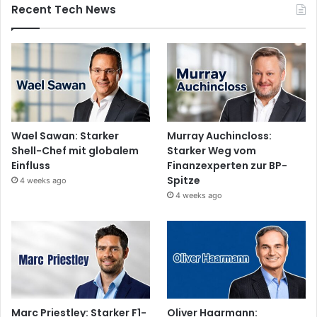
Recent Tech News
Wael Sawan: Starker
Murray Auchincloss:
Shell-Chef mit globalem
Starker Weg vom
Einfluss
Finanzexperten zur BP-
Spitze
4 weeks ago
4 weeks ago
Marc Priestley: Starker F1-
Oliver Haarmann: