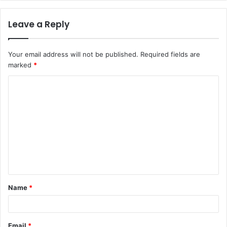
Leave a Reply
Your email address will not be published.
Required fields are
marked
*
C
o
m
m
e
n
t
Name
*
*
Email
*